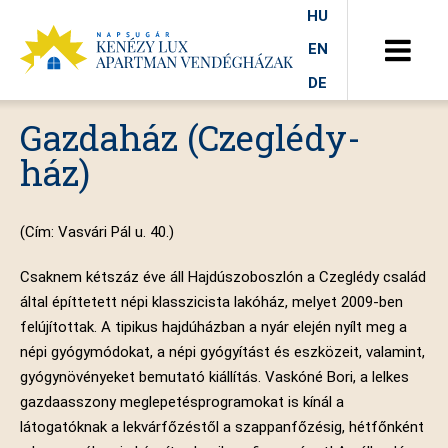
HU
EN
DE
Gazdaház (Czeglédy-
ház)
(Cím: Vasvári Pál u. 40.)
Csaknem kétszáz éve áll Hajdúszoboszlón a Czeglédy család
által építtetett népi klasszicista lakóház, melyet 2009-ben
felújítottak. A tipikus hajdúházban a nyár elején nyílt meg a
népi gyógymódokat, a népi gyógyítást és eszközeit, valamint,
gyógynövényeket bemutató kiállítás. Vaskóné Bori, a lelkes
gazdaasszony meglepetésprogramokat is kínál a
látogatóknak a lekvárfőzéstől a szappanfőzésig, hétfőnként