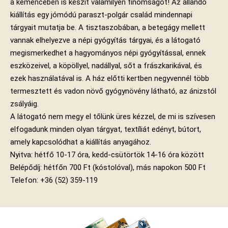
a kemencében is készít valamilyen finomságot! Az állandó
kiállítás egy jómódú paraszt-polgár család mindennapi
tárgyait mutatja be. A tisztaszobában, a betegágy mellett
vannak elhelyezve a népi gyógyítás tárgyai, és a látogató
megismerkedhet a hagyományos népi gyógyítással, ennek
eszközeivel, a köpöllyel, nadállyal, sőt a frászkarikával, és
ezek használatával is. A ház előtti kertben negyvennél több
termesztett és vadon növő gyógynövény látható, az ánizstól
zsályáig.
A látogató nem megy el tőlünk üres kézzel, de mi is szívesen
elfogadunk minden olyan tárgyat, textíliát edényt, bútort,
amely kapcsolódhat a kiállítás anyagához.
Nyitva: hétfő 10-17 óra, kedd-csütörtök 14-16 óra között
Belépődíj: hétfőn 700 Ft (kóstolóval), más napokon 500 Ft
Telefon: +36 (52) 359-119