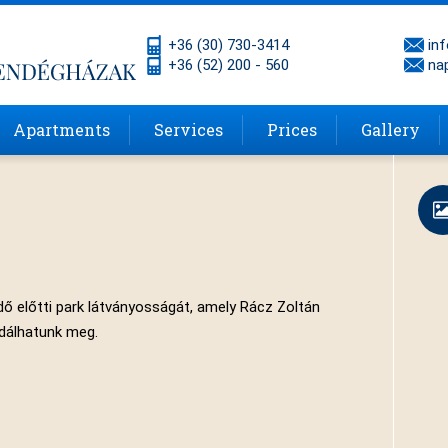
+36 (30) 730-3414
in
+36 (52) 200 - 560
na
Apartments
Services
Prices
Gallery
rdő előtti park látványosságát, amely Rácz Zoltán
odálhatunk meg.