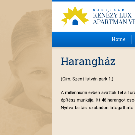
Home
Harangház
(Cím: Szent István park 1.)
A millenniumi évben avatták fel a fü
építész munkája. Itt 46 harangot cs
Nyitva tartás: szabadon látogatható.