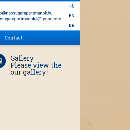
HU
fo@napsugarapartmanok.hu
EN
psugarapartmanok4@gmail.com
DE
Contact
Gallery
Please view the
our gallery!