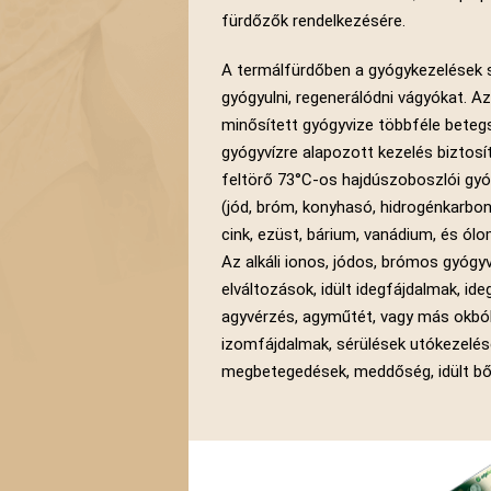
fürdőzők rendelkezésére.
A termálfürdőben a gyógykezelések sz
gyógyulni, regenerálódni vágyókat. A
minősített gyógyvize többféle beteg
gyógyvízre alapozott kezelés biztosí
feltörő 73°C-os hajdúszoboszlói gyó
(jód, bróm, konyhasó, hidrogénkarbon
cink, ezüst, bárium, vanádium, és 
Az alkáli ionos, jódos, brómos gyógyvíz
elváltozások, idült idegfájdalmak, id
agyvérzés, agyműtét, vagy más okból 
izomfájdalmak, sérülések utókezelése
megbetegedések, meddőség, idült bő