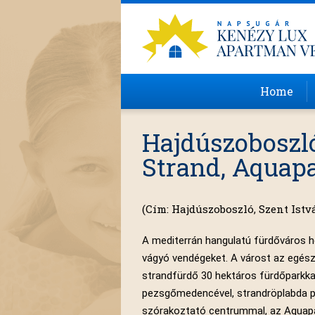
Home
Hajdúszoboszl
Strand, Aquap
(Cím: Hajdúszoboszló, Szent Istvá
A mediterrán hangulatú fürdőváros hé
vágyó vendégeket. A várost az egész
strandfürdő 30 hektáros fürdőparkkal
pezsgőmedencével, strandröplabda pá
szórakoztató centrummal, az Aquapar