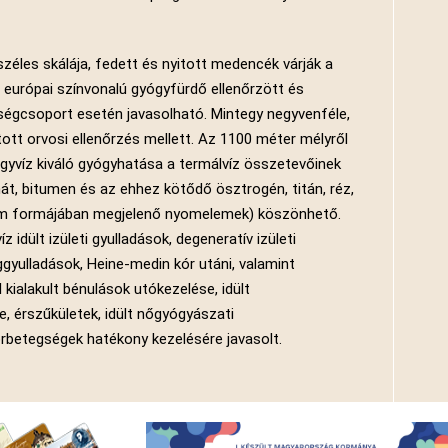
éles skálája, fedett és nyitott medencék várják a
z európai színvonalú gyógyfürdő ellenőrzött és
ségcsoport esetén javasolható. Mintegy negyvenféle,
tott orvosi ellenőrzés mellett. Az 1100 méter mélyről
gyvíz kiváló gyógyhatása a termálvíz összetevőinek
át, bitumen és az ehhez kötődő ösztrogén, titán, réz,
ólom formájában megjelenő nyomelemek) köszönhető.
 idült izületi gyulladások, degeneratív izületi
eggyulladások, Heine-medin kór utáni, valamint
kialakult bénulások utókezelése, idült
, érszűkületek, idült nőgyógyászati
rbetegségek hatékony kezelésére javasolt.