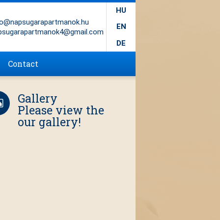
HU
fo@napsugarapartmanok.hu
EN
psugarapartmanok4@gmail.com
DE
Contact
Gallery
Please view the
our gallery!