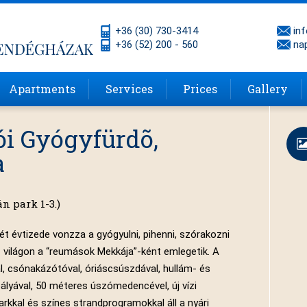
+36 (30) 730-3414
in
+36 (52) 200 - 560
na
Apartments
Services
Prices
Gallery
ói Gyógyfürdõ,
a
n park 1-3.)
t évtizede vonzza a gyógyulni, pihenni, szórakozni
 világon a “reumások Mekkája”-ként emlegetik. A
, csónakázótóval, óriáscsúszdával, hullám- és
lyával, 50 méteres úszómedencével, új vízi
kkal és színes strandprogramokkal áll a nyári