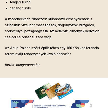
tengeri fürdő
barlang fürdő
A medencékben fürdőzést különböző élményelemek is
színesítik: vízsugár masszázsok, dögönyözők, buzgárok,
sodrófolyó, pezsgőágy stb. Az aktív vízi élmények kedvelőit
családi és óriáscsúszda várja.
Az Aqua-Palace szörf épületében egy 180 fős konferencia
terem nyújt rendezvények kiváló helyszínt.
forrás: hungarospa.hu