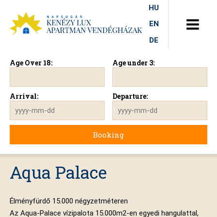
HU
EN
DE
Age Over 18:
Age under 3:
Arrival:
Departure:
Aqua Palace
Élményfürdő 15.000 négyzetméteren
Az Aqua-Palace vízipalota 15.000m2-en egyedi hangulattal,