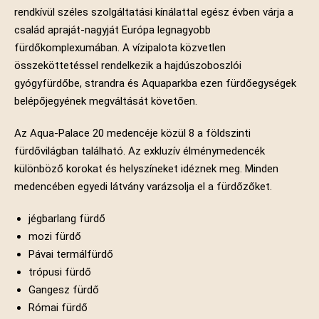
rendkívül széles szolgáltatási kínálattal egész évben várja a
család apraját-nagyját Európa legnagyobb
fürdőkomplexumában. A vízipalota közvetlen
összeköttetéssel rendelkezik a hajdúszoboszlói
gyógyfürdőbe, strandra és Aquaparkba ezen fürdőegységek
belépőjegyének megváltását követően.
Az Aqua-Palace 20 medencéje közül 8 a földszinti
fürdővilágban található. Az exkluzív élménymedencék
különböző korokat és helyszíneket idéznek meg. Minden
medencében egyedi látvány varázsolja el a fürdőzőket.
jégbarlang fürdő
mozi fürdő
Pávai termálfürdő
trópusi fürdő
Gangesz fürdő
Római fürdő